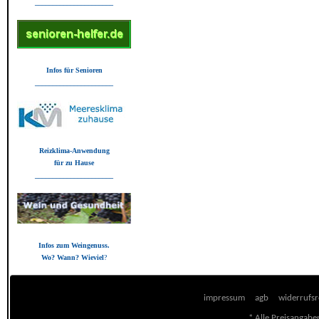
______________________
Infos für Senioren
______________________
Reizklima-Anwendung
für zu Hause
______________________
Infos zum Weingenuss.
Wo? Wann? Wieviel
?
impressum
agb
widerrufsr
* Alle Preisangaben