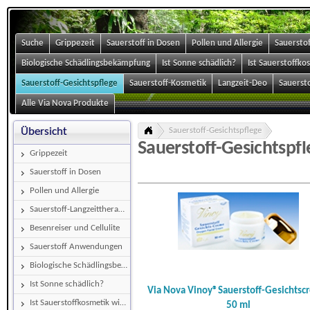
Suche
Grippezeit
Sauerstoff in Dosen
Pollen und Allergie
Sauerstof
Biologische Schädlingsbekämpfung
Ist Sonne schädlich?
Ist Sauerstoffk
Sauerstoff-Gesichtspflege
Sauerstoff-Kosmetik
Langzeit-Deo
Sauerst
Alle Via Nova Produkte
Sauerstoff-Gesichtspflege
Übersicht
Sauerstoff-Gesichtspfl
Grippezeit
Sauerstoff in Dosen
Pollen und Allergie
Sauerstoff-Langzeittherapie
Besenreiser und Cellulite
Sauerstoff Anwendungen
Biologische Schädlingsbekämpfung
Ist Sonne schädlich?
Via Nova Vinoy®Sauerstoff-Gesichts
Ist Sauerstoffkosmetik wirksam?
50 ml