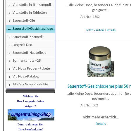
Vitalstoffe in Trinkampullen
...die kleine Dose, besonders auch für Rei
geeignert...
Vitalstoffe in Tabletten
Art.Nr.:
1302
Sauerstoff-Öle
Sauerstoff-Gesichtspflege
Jetzt kaufen
Details
Sauerstoff-Kosmetik
Langzeit-Deo
Sauerstoff-Hautpflege
Sonnenschutz +25
Via Nova Proben-Pakete
Via Nova-Katalog
Alle Via Nova Produkte
Sauerstoff-Gesichtscreme plus 50 
...die kleine Dose, besonders auch für Rei
Möchten Sie
geeignert...
Ihre
Lungenfunktion
Art.Nr.:
302
steigern?
nicht mehr erhältlich...
Details
Dann trainieren Sie
Ihre Atemfunktion!