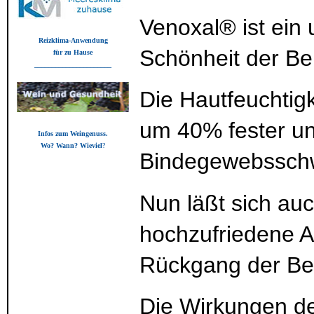
Venoxal® ist ein
Reizklima-Anwendung
Schönheit der Be
für zu Hause
______________________
Die Hautfeuchtigke
um 40% fester und
Infos zum Weingenuss.
Wo? Wann? Wieviel
?
Bindegewebssch
Nun läßt sich auc
hochzufriedene A
Rückgang der Bes
Die Wirkungen de