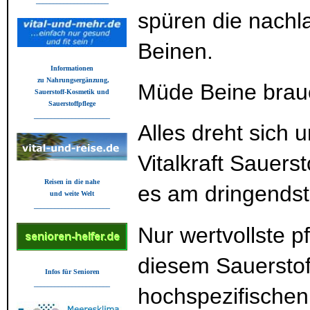
_____________________
spüren die nachla
Beinen.
Informationen
zu Nahrungsergänzung,
Müde Beine brau
Sauerstoff-Kosmetik und
Sauerstoffpflege
______________________
Alles dreht sich 
Vitalkraft Sauers
Reisen in die nahe
es am dringendst
und weite Welt
______________________
Nur wertvollste p
diesem Sauerstof
Infos für Senioren
______________________
hochspezifischen